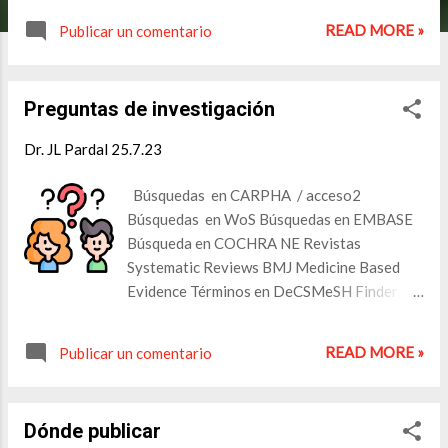
learn/courses/128/reviewing-in-the-
READ MORE »
Publicar un comentario
sciences/lessons/634:101/reviewing-in-
the-sciences
Preguntas de investigación
Dr. JL Pardal
25.7.23
Búsquedas en CARPHA / acceso2
Búsquedas en WoS Búsquedas en EMBASE
Búsqueda en COCHRA NE Revistas
Systematic Reviews BMJ Medicine Based
Evidence Términos en DeCSMeSH Finder
PICO Cochrane Sistemas de IA ELICIT
SciSpace Acúfeno, Tinnitus Acúfeno y
READ MORE »
Publicar un comentario
tratamiento con estímulo magnético
transcraneal repetitivo Acúfeno y
tratamiento farmacológico Tratamiento con
Dónde publicar
flunarizina Hallazgos en la RM en pacientes