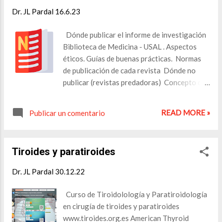
con acúfenos Amigdalitis, ASLO
Dr. JL Pardal
16.6.23
Interpretación de ASLO en ORL Dental
Infecciones cervicales profundas de origen
Dónde publicar el informe de investigación
dental (vs cirugía de implantes, tratamientos
Biblioteca de Medicina - USAL . Aspectos
dentales) Patología dental asociada al
éticos. Guías de buenas prácticas. Normas
tratamiento con radioyodo Patología dental
de publicación de cada revista Dónde no
e infección nasosinusal Disfagia Trastornos
publicar (revistas predadoras) Concepto de
de la deglución tras la intubación Epistaxis
impacto Criterios para elegir revista Reglas
Epistaxis y los anticoagulantes de acción
de oro para publicar en revistas de impacto:
READ MORE »
directa (CARPHA) Hipoacusia Hipoacusia y
Publicar un comentario
Torres Salinas D. Diez reglas de oro para
deterioro cognitivo Deterioro cognitivo en
publicar en revistas de impacto.
pacientes ancianos Deterioro cognitivo en
https://www.slideshare.net/torressalinas/di
hipoacusia con audífono vs sin audifono No
Tiroides y paratiroides
ez-reglas-de-oro-para-publicar-en-
adaptación ...
revistas-de-impacto-60438067 . Apr. 4,
Dr. JL Pardal
30.12.22
2016 Herramientas. Ayudan a los
investigadores a elegir en qué revistas
Curso de Tiroidolología y Paratiroidología
publicar Match Manuscript: Web of Science
en cirugía de tiroides y paratiroides
Master Journal List - WoS MJL by Clarivate
www.tiroides.org.es American Thyroid