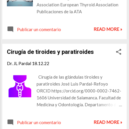
JANE ( Journal / Author Name Estimator
Association European Thyroid Association
(biosemantics.org) ) Find journals |
Publicaciones de la ATA
Elsevier® JournalFinder Springer Journal
Suggester JournalGuide - Home Identify
READ MORE »
trusted publishers for your research • Think.
Publicar un comentario
Check. Submit. (thinkchecksubmit.org)
Journal Selector (edanz.com) Journal
Selector Tool archived - Cofa...
Cirugía de tiroides y paratiroides
Dr. JL Pardal
18.12.22
Cirugía de las glándulas tiroides y
paratiroides José Luis Pardal-Refoyo
ORCID https://orcid.org/0000-0002-7462-
1606 Universidad de Salamanca. Facultad de
Medicina y Odontología. Departamento de
Cirugía. Área de Otorrinolaringología.
Hospital Universitario de Salamanca.
READ MORE »
Publicar un comentario
Servicio de Otorrinolaringología y Cirugía