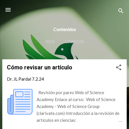
Ir al contenido principal
Contenidos
WEB
LINKEDIN
Cómo revisar un artículo
E
n
Dr. JL Pardal
7.2.24
t
r
Revisión por pares Web of Science
a
Academy Enlace al curso: Web of Science
Academy - Web of Science Group
d
(clarivate.com) Introducción a la revisión de
a
artículos en ciencias:
s
https://webofscienceacademy.clarivate.com/