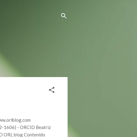
 www.orlblog.com
2-1606) - ORCID Beatriz
ID ORL blog Contenido