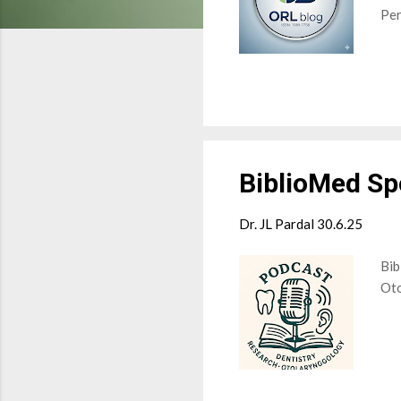
Per
s
BiblioMed Sp
Dr. JL Pardal
30.6.25
Bib
Oto