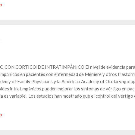
io
o
ON CORTICOIDE INTRATIMPÁNICO El nivel de evidencia para la 
timpánicos en pacientes con enfermedad de Ménière y otros trastorn
demy of Family Physicians y la American Academy of Otolaryngolo
roides intratimpánicos pueden mejorar los síntomas de vértigo en pa
a es variable. Los estudios han mostrado que el control del vértigo
 el 31% y el 90% de los pacientes, lo cual es menos efectivo que la g
 pérdida auditiva asociada al tratamiento. [1] Además, un ensayo clí
io
o que los corticosteroides intratimpánicos pueden ofrecer una mejo
el placebo o la terapia médica convenci...