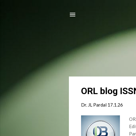
E
ORL blog IS
n
t
Dr. JL Pardal
17.1.26
r
a
ORL
d
Edi
Par
a