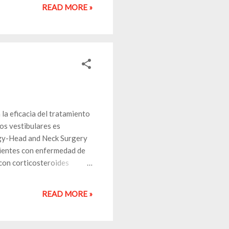
READ MORE »
eficacia del tratamiento
os vestibulares es
gy-Head and Neck Surgery
cientes con enfermedad de
 con corticosteroides
entamicina intratimpánica,
nico y tres revisiones
READ MORE »
ría en los síntomas de