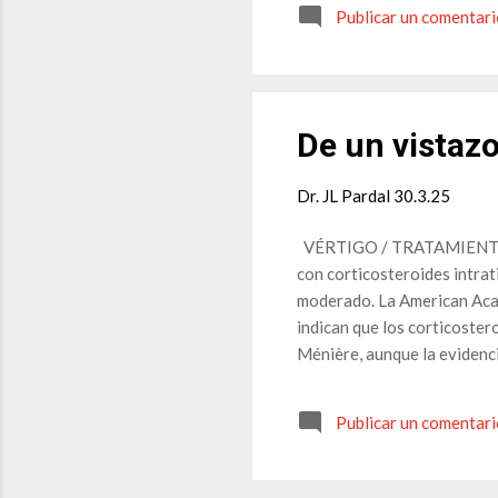
Publicar un comentar
De un vistaz
Dr. JL Pardal
30.3.25
VÉRTIGO / TRATAMIENTO C
con corticosteroides intra
moderado. La American Aca
indican que los corticoste
Ménière, aunque la evidenci
intratimpánicos varía entre
pero con un menor riesgo de
Publicar un comentar
sistemáticas han demostrad
vértigo en comparación con 