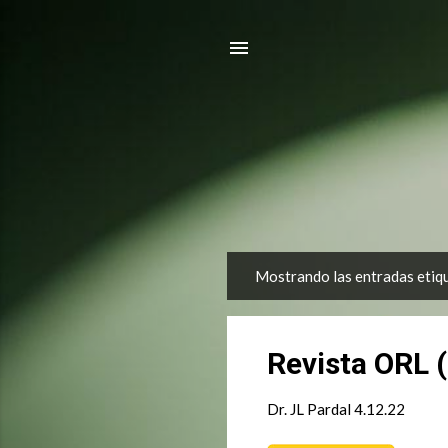
Mostrando las entradas eti
E
n
t
Revista ORL 
r
a
Dr. JL Pardal
4.12.22
d
a