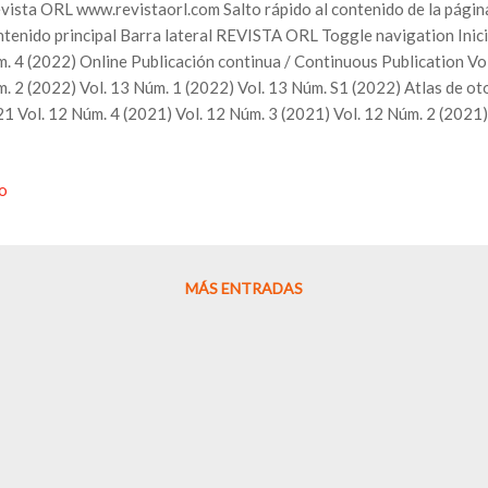
ista ORL www.revistaorl.com Salto rápido al contenido de la págin
tenido principal Barra lateral REVISTA ORL Toggle navigation Ini
. 4 (2022) Online Publicación continua / Continuous Publication Vol
. 2 (2022) Vol. 13 Núm. 1 (2022) Vol. 13 Núm. S1 (2022) Atlas de ot
1 Vol. 12 Núm. 4 (2021) Vol. 12 Núm. 3 (2021) Vol. 12 Núm. 2 (2021)
0 Volumen recopilatorio 11 (n. 1, 2, 3 y 4) Vol. 11 Núm. 4 (2020) Vol
. 2 (2020) Vol. 11 Núm. 1 (2020) 2019 Volumen recopilatorio 10 (n. 1,
io
19) Vol. 10 Núm. 3 (2019) Vol. 10 Núm. 2 (2019) Vol. 10 Núm. 1 (20
ico SORIA 2019 2018 Volumen recopilatorio 9 (n. 1, 2, 3 y 4) Vol. 9
18) Vol. 9 Núm. 2 (2018) Vol. 9, núm. 2 (2018) Vol. 9 Núm. 1 (2018)
SOMEF 2018 FINO 2018. Bo...
MÁS ENTRADAS