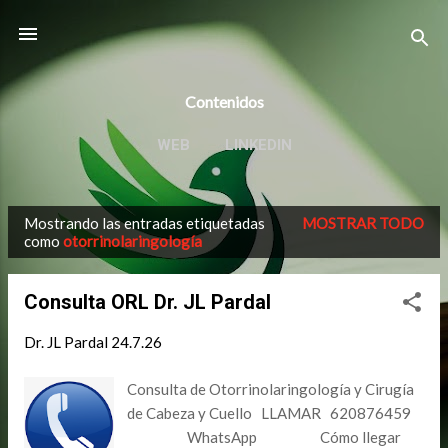
Ir al contenido principal
Contenidos
WEB
LINKEDIN
Mostrando las entradas etiquetadas
MOSTRAR TODO
E
como
otorrinolaringología
n
t
Consulta ORL Dr. JL Pardal
r
a
Dr. JL Pardal
24.7.26
d
Consulta de Otorrinolaringología y Cirugía
a
de Cabeza y Cuello LLAMAR 620876459
s
WhatsApp Cómo llegar