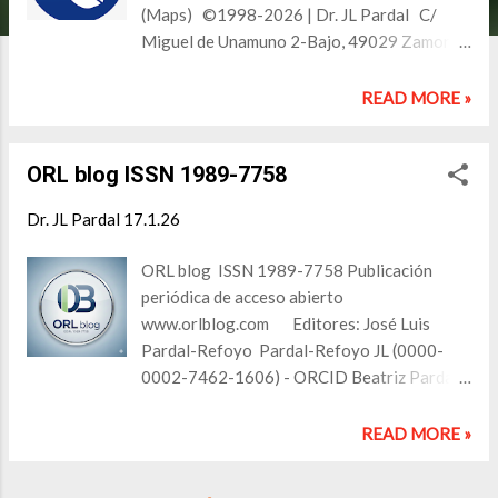
(Maps) ©1998-2026 | Dr. JL Pardal C/
Miguel de Unamuno 2-Bajo, 49029 Zamora
(España) www.pardal.net / www.pardal.es
Tfno.: +34 620876459 WhatsApp Política
READ MORE »
de privacidad
ORL blog ISSN 1989-7758
Dr. JL Pardal
17.1.26
ORL blog ISSN 1989-7758 Publicación
periódica de acceso abierto
www.orlblog.com Editores: José Luis
Pardal-Refoyo Pardal-Refoyo JL (0000-
0002-7462-1606) - ORCID Beatriz Pardal-
Peláez Beatriz Pardal-Peláez (0000-0001-
5608-7924) - ORCID ORL blog Contenido
READ MORE »
Periodo 2009-2010 ORL blog
(orlblogrevista.blogspot.com)