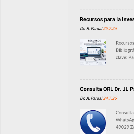
Risk of 
especial
herramie
Recursos para la Inve
clínicos
Dr. JL Pardal
25.7.26
diagnóst
y síntes
Recursos 
fisiotera
Bibliogr
clave: Pa
Methodol
Jul 30].
10.20944
una revi
Consulta ORL Dr. JL P
planifica
Dr. JL Pardal
24.7.26
sistemáti
académico
Consult
bibliográ
WhatsAp
49029 Za