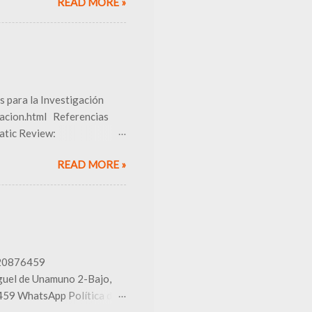
READ MORE »
ed internacional
TITUDES Network ¿Qué
enta recomendada Ensayos
INS-I Estudios
ticas ROBIS Metaanálisis
a Scale Estudios de
s para la Investigación
gacion.html Referencias
atic Review:
Preprints; 2026 [cited 2026
READ MORE »
doi:
taciones para estructurar
ía recopila recursos para
almente revisiones
orales y trabajos
a investigación
 LLAMAR 620876459
l de Unamuno 2-Bajo,
459 WhatsApp Política de