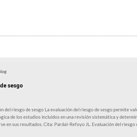
blog
 de sesgo
n del riesgo de sesgo La evaluación del riesgo de sesgo permite valo
ica de los estudios incluidos en una revisión sistemática y determi
se en sus resultados. Cita: Pardal-Refoyo JL. Evaluación del riesgo
www.pardal.es/2022/12/evaluacion-del-riesgo-de-sesgo.html Recur