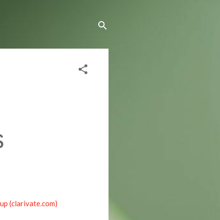
s
p (clarivate.com)