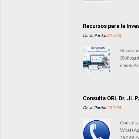
https://
Risk of 
especial
herramie
Recursos para la Inve
clínicos
Dr. JL Pardal
25.7.26
diagnóst
y síntes
Recursos 
fisiotera
Bibliogr
clave: Pa
Methodol
Jul 30].
10.20944
una revi
Consulta ORL Dr. JL P
planifica
Dr. JL Pardal
24.7.26
sistemáti
académico
Consult
bibliográ
WhatsAp
49029 Za