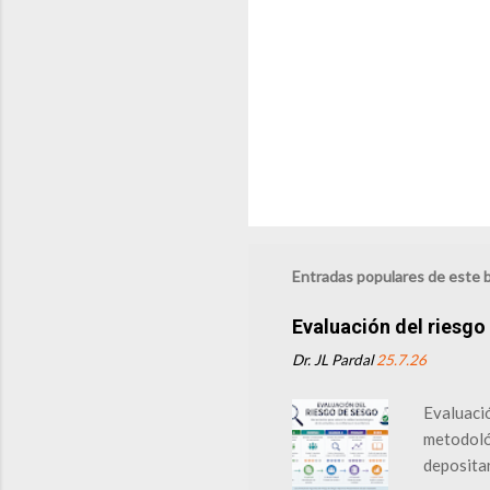
s
Entradas populares de este 
Evaluación del riesgo
Dr. JL Pardal
25.7.26
Evaluació
metodológ
depositar