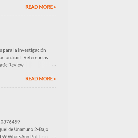
sos generales Cochrane
READ MORE »
ed internacional
TITUDES Network ¿Qué
enta recomendada Ensayos
INS-I Estudios
ticas ROBIS Metaanálisis
a Scale Estudios de
s para la Investigación
gacion.html Referencias
atic Review:
Preprints; 2026 [cited 2026
READ MORE »
doi:
taciones para estructurar
ía recopila recursos para
almente revisiones
orales y trabajos
a investigación
 LLAMAR 620876459
l de Unamuno 2-Bajo,
459 WhatsApp Política de